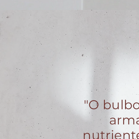
"O bulb
arma
nutrient