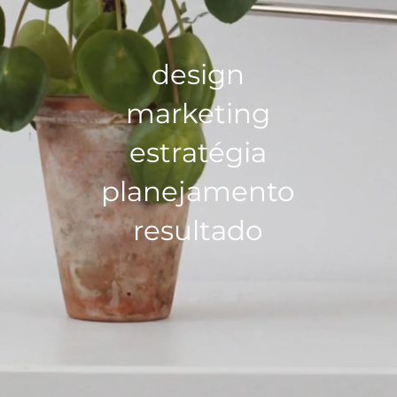
design
marketing
estratégia
planejamento
resultado