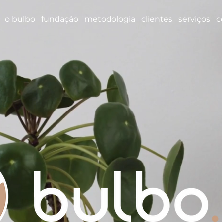
o bulbo
fundação
metodologia
clientes
serviços
c