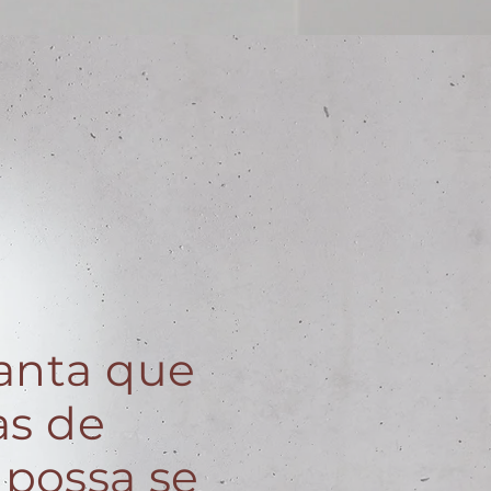
anta que
as de
 possa se